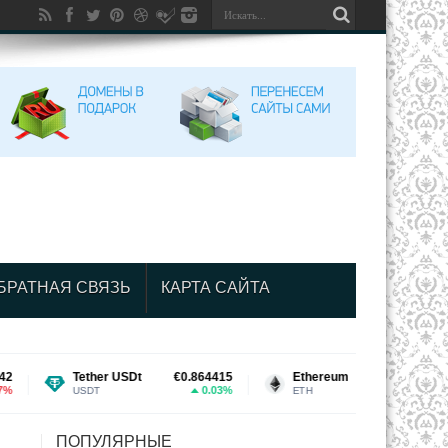
БРАТНАЯ СВЯЗЬ
КАРТА САЙТА
Tether USDt
€0.864415
Ethereum
€1,663.69
0.03%
0.86%
USDT
ETH
ПОПУЛЯРНЫЕ