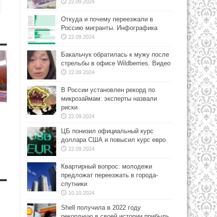
22.09.2024
Откуда и почему переезжали в
Россию мигранты. Инфографика
22.09.2024
Бакальчук обратилась к мужу после
стрельбы в офисе Wildberries. Видео
22.09.2024
В России установлен рекорд по
микрозаймам: эксперты назвали
риски
22.09.2024
ЦБ понизил официальный курс
доллара США и повысил курс евро
22.09.2024
Квартирный вопрос: молодежи
предложат переезжать в города-
спутники
10.10.2024
Shell получила в 2022 году
рекордную в своей истории прибыль