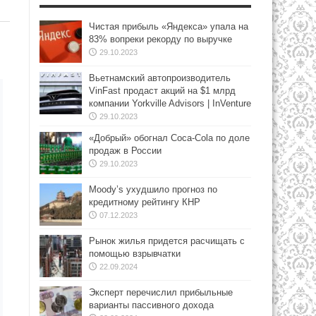
Чистая прибыль «Яндекса» упала на
83% вопреки рекорду по выручке
29.10.2023
Вьетнамский автопроизводитель
VinFast продаст акций на $1 млрд
компании Yorkville Advisors | InVenture
29.10.2023
«Добрый» обогнал Coca-Cola по доле
продаж в России
29.10.2023
Moody’s ухудшило прогноз по
кредитному рейтингу КНР
07.12.2023
Рынок жилья придется расчищать с
помощью взрывчатки
22.09.2024
Эксперт перечислил прибыльные
варианты пассивного дохода