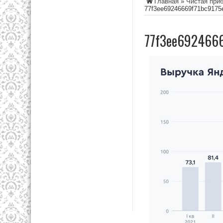
Главная
»
Чистая при
77f3ee69246669f71bc9175
77f3ee692466