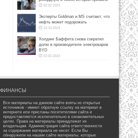
02.02.2023
Эксперты Goldman и MS считают, что
нефть может подорожать
10.10.2024
Холдинг Баффета снова сократил
долю в производителе электрокаров
BYD
02.02.2023
ФИНАНСЫ
Все материалы на данном сайте взяты из открытых
источников - имеют обратную ссылку на материал в
интернете или присланы посетителями сайта и
предоставляются исключительно в ознакомительных
целях. Права на материалы принадлежат их
владельцам. Администрация сайта ответственности
за содержание материала не несет. Если Вы
обнаружили на нашем сайте материалы, которые