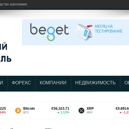
одство агрохимии
И
ФОРЕКС
КОМПАНИИ
НЕДВИЖИМОСТЬ
О
Bitcoin
€56,323.71
XRP
€0.891442
1.13%
-1.27%
BTC
XRP