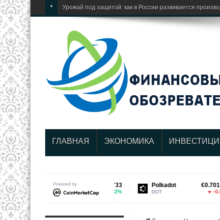
*
Урожай под защитой: как в России развивается произв
ГЛАВНАЯ
ЭКОНОМИКА
ИНВЕСТИЦИ
Cardano
Powered by
€0.172733
Polkadot
€0.701225
1.82%
-0.64%
ADA
DOT