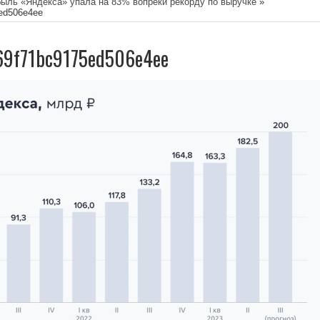
быль «Яндекса» упала на 83% вопреки рекорду по выручке
»
ed506e4ee
69f71bc9175ed506e4ee