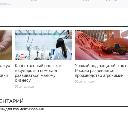
алку»:
Качественный рост: как
Урожай под защитой: как в
государство помогает
России развивается
овки
развиваться малому
производство агрохимии
бизнесу
24.11.2025
24.11.2025
ЕНТАРИЙ
ены
для комментирования