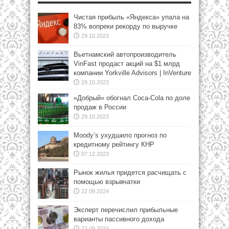
Чистая прибыль «Яндекса» упала на
83% вопреки рекорду по выручке
29.10.2023
Вьетнамский автопроизводитель
VinFast продаст акций на $1 млрд
компании Yorkville Advisors | InVenture
29.10.2023
«Добрый» обогнал Coca-Cola по доле
продаж в России
29.10.2023
Moody’s ухудшило прогноз по
кредитному рейтингу КНР
07.12.2023
Рынок жилья придется расчищать с
помощью взрывчатки
22.09.2024
Эксперт перечислил прибыльные
варианты пассивного дохода
22.09.2024