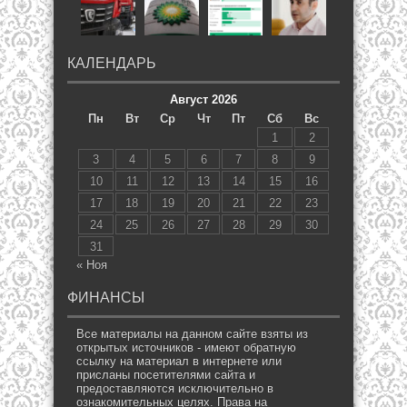
КАЛЕНДАРЬ
Август 2026
Пн
Вт
Ср
Чт
Пт
Сб
Вс
1
2
3
4
5
6
7
8
9
10
11
12
13
14
15
16
17
18
19
20
21
22
23
24
25
26
27
28
29
30
31
« Ноя
ФИНАНСЫ
Все материалы на данном сайте взяты из
открытых источников - имеют обратную
ссылку на материал в интернете или
присланы посетителями сайта и
предоставляются исключительно в
ознакомительных целях. Права на