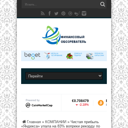
75277
Polkadot
Powered by
€0.708479
Bitcoin
€55,80
7.28%
-2.18%
-0
DOT
BTC
Главная
»
КОМПАНИИ
»
Чистая прибыль
«Яндекса» упала на 83% вопреки рекорду по