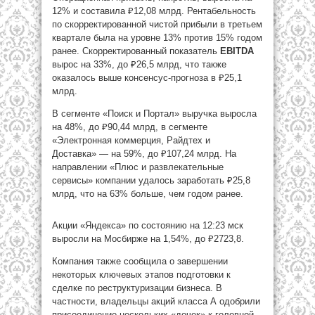
12% и составила ₽12,08 млрд. Рентабельность
по скорректированной чистой прибыли в третьем
квартале была на уровне 13% против 15% годом
ранее. Скорректированный показатель
EBITDA
вырос на 33%, до ₽26,5 млрд, что также
оказалось выше консенсус-прогноза в ₽25,1
млрд.
В сегменте «Поиск и Портал» выручка выросла
на 48%, до ₽90,44 млрд, в сегменте
«Электронная коммерция, Райдтех и
Доставка» — на 59%, до ₽107,24 млрд. На
направлении «Плюс и развлекательные
сервисы» компании удалось заработать ₽25,8
млрд, что на 63% больше, чем годом ранее.
Акции «Яндекса» по состоянию на 12:23 мск
выросли на Мосбирже на 1,54%, до ₽2723,8.
Компания также сообщила о завершении
некоторых ключевых этапов подготовки к
сделке по реструктуризации бизнеса. В
частности, владельцы акций класса А одобрили
присоединение нескольких «дочек» к головной