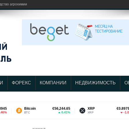
одство агрохимии
И
ФОРЕКС
КОМПАНИИ
НЕДВИЖИМОСТЬ
О
Bitcoin
€56,244.65
XRP
€0.897949
0.41%
-1.03%
BTC
XRP