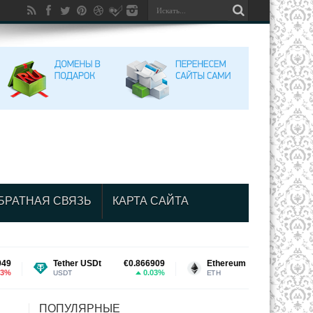
БРАТНАЯ СВЯЗЬ
КАРТА САЙТА
Tether USDt
€0.866909
Ethereum
€1,659.47
0.03%
0.54%
USDT
ETH
ПОПУЛЯРНЫЕ