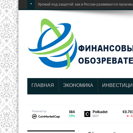
*
Урожай под защитой: как в России развивается произв
ГЛАВНАЯ
ЭКОНОМИКА
ИНВЕСТИЦИ
Cardano
Powered by
€0.175484
Polkadot
€0.703945
7.23%
-1.46%
ADA
DOT