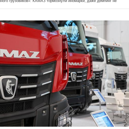
ного грузовиков»: КАМАЗ тормознули иномарки, даже демпинг не