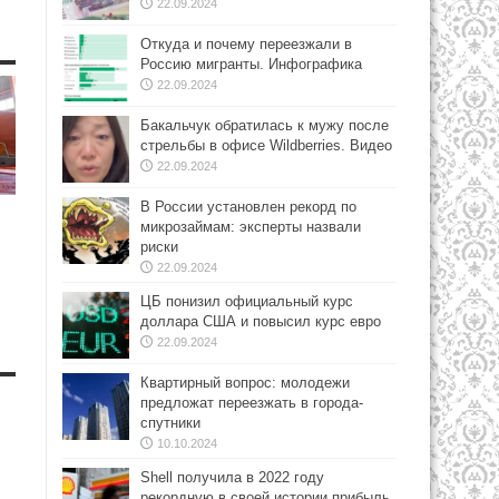
22.09.2024
Откуда и почему переезжали в
Россию мигранты. Инфографика
22.09.2024
Бакальчук обратилась к мужу после
стрельбы в офисе Wildberries. Видео
22.09.2024
В России установлен рекорд по
микрозаймам: эксперты назвали
риски
22.09.2024
ЦБ понизил официальный курс
доллара США и повысил курс евро
22.09.2024
Квартирный вопрос: молодежи
предложат переезжать в города-
спутники
10.10.2024
Shell получила в 2022 году
рекордную в своей истории прибыль