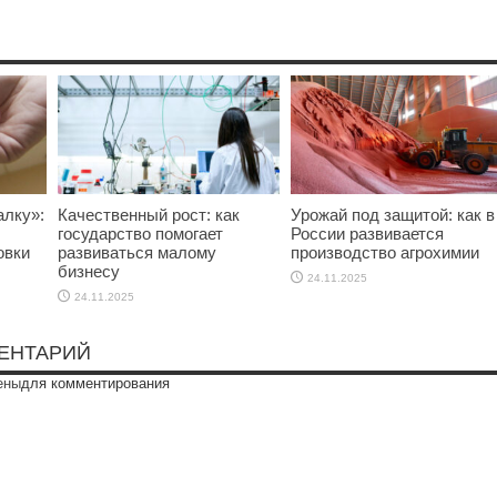
алку»:
Качественный рост: как
Урожай под защитой: как в
государство помогает
России развивается
овки
развиваться малому
производство агрохимии
бизнесу
24.11.2025
24.11.2025
ЕНТАРИЙ
ены
для комментирования