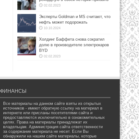
02.02.2023
Эксперты Goldman и MS считают, что
нефть может подорожать
10.10.2024
Холдинг Баффета снова сократил
долю в производителе электрокаров
BYD
02.02.2023
ФИНАНСЫ
Все материалы на данном сайте взяты из открытых
источников - имеют обратную ссылку на материал в
интернете или присланы посетителями сайта и
предоставляются исключительно в ознакомительных
целях. Права на материалы принадлежат их
владельцам. Администрация сайта ответственности
за содержание материала не несет. Если Вы
обнаружили на нашем сайте материалы, которые