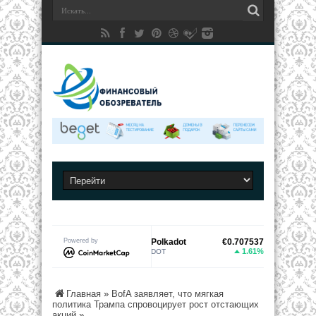
€0.173075
Powered by
Polkadot
€0.707537
Bitcoin
0.28%
1.61%
DOT
BTC
Главная
»
BofA заявляет, что мягкая
политика Трампа спровоцирует рост отстающих
акций
»