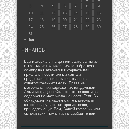
3
4
5
6
7
8
9
10
11
12
13
14
15
16
17
18
19
20
21
22
23
24
25
26
27
28
29
30
31
« Ноя
ФИНАНСЫ
Все материалы на данном сайте взяты из
открытых источников - имеют обратную
ссылку на материал в интернете или
присланы посетителями сайта и
предоставляются исключительно в
ознакомительных целях. Права на
материалы принадлежат их владельцам.
Администрация сайта ответственности за
содержание материала не несет. Если Вы
обнаружили на нашем сайте материалы,
которые нарушают авторские права,
принадлежащие Вам, Вашей компании или
организации, пожалуйста, сообщите нам.